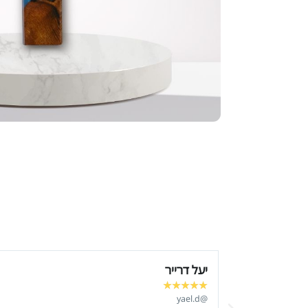
דן שטרן
★
★
★
★
★
@Stern