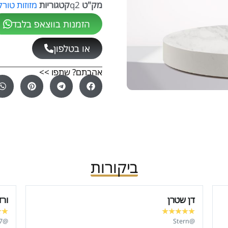
מק"ט
q2
קטגוריות
מזוזות טורק
הזמנות בווצאפ בלבד
או בטלפון
אהבתם? שתפו >>
ביקורות
ורד
שחר
★
★
★
★
★
★
★
@ShaharLevi
@vered37