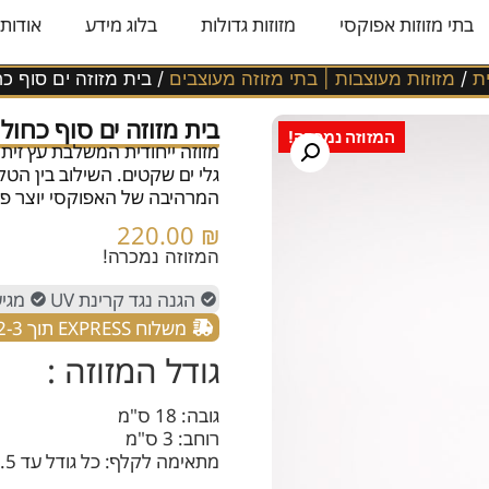
בתי מזוזות אפוקסי
מזוזות גדולות
בלוג מידע
אודותי
ת
/
מזוזות מעוצבות | בתי מזוזה מעוצבים
/ בית מזוזה ים סוף כ
בית מזוזה ים סוף כחול
המזוזה נמכרה!
מזוזה ייחודית המשלבת עץ זית
גלי ים שקטים. השילוב בין ה
המרהיבה של האפוקסי יוצר פרי
220.00
₪
המזוזה נמכרה!
הגנה נגד קרינת UV
מגיע
משלוח EXPRESS תוך 2-3 ימים.
גודל המזוזה :
גובה: 18 ס"מ
רוחב: 3 ס"מ
מתאימה לקלף: כל גודל עד 15.5 ס"מ