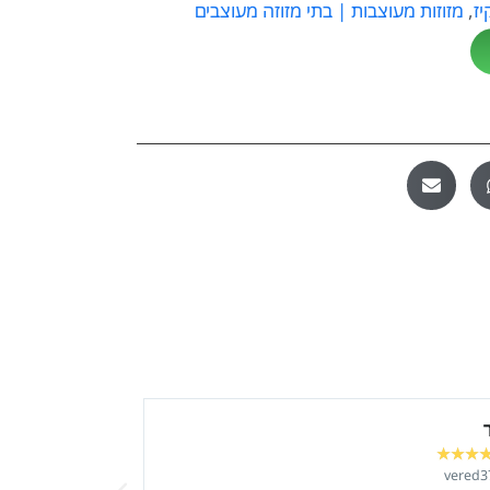
יז
,
מזוזות מעוצבות | בתי מזוזה מעוצבים
 לוי
דניאלה ששון
★
★
★
★
★
★
★
★
@Dani.S