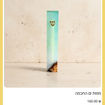
מזוזת ים החכמה
160.00
₪