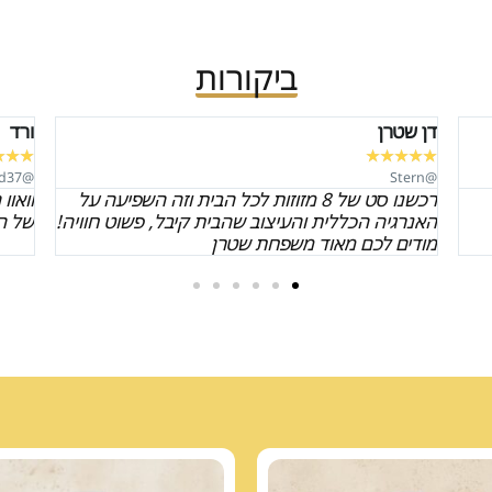
ביקורות
ורד
שחר ל
★
★
★
★
★
★
★
★
@ShaharLevi
@vered37
על
וואוו התמונות לא משקפות רבע מהיופי והייחודיות
מדהי
ויה!
של המזוזה שקיבלנו, אנחנו בהלם!