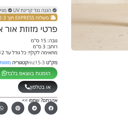
הגנה נגד קרינת UV
מגיע
משלוח EXPRESS תוך 2-3 ימים.
פרטי מזוזת אור 
גובה: 15 ס"מ
רוחב: 3 ס"מ
מתאימה לקלף: כל גודל עד 12 ס"מ
מק"ט
mz15-3
קטגוריה
מזוזות
הזמנות בווצאפ בלבד
או בטלפון
אהבתם? שתפו >>